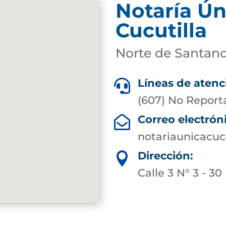
Notaría Ún
Cucutilla
Norte de Santan
Líneas de atenc

(607) No Report
Correo electrón

notariaunicacuc
Dirección:

Calle 3 N° 3 - 30