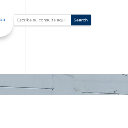
cia
én