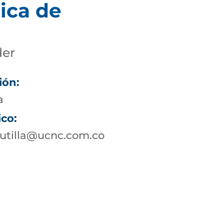
ica de
der
ión:
a
ico:
utilla@ucnc.com.co