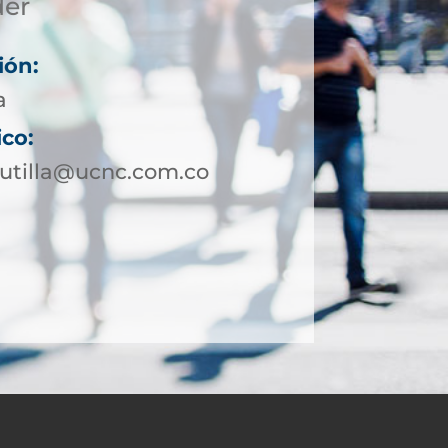
der
ión:
a
ico:
utilla@ucnc.com.co