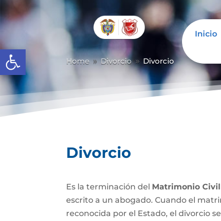
Inicio
Abrir barra de herramientas
Home
Divorcio
Divorcio
9
9
Divorcio
Es la terminación del
Matrimonio Civil
escrito a un abogado. Cuando el matrim
reconocida por el Estado, el divorcio se