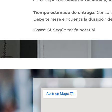
Concepto del
defensor de familia
, s
Tiempo estimado de entrega
:
Consult
Debe tenerse en cuenta la duración de
Costo:
SÍ
. Según tarifa notarial.