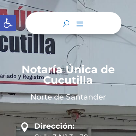
Abrir barra de herramientas
Notaría Única de
Cucutilla
Norte de Santander
Dirección:
