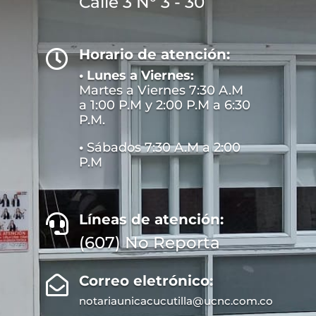
Calle 3 N° 3 - 30
Horario de atención:

• Lunes a Viernes:
Martes a Viernes 7:30 A.M
a 1:00 P.M y 2:00 P.M a 6:30
P.M.
•
Sábados 7:30 A.M a 2:00
P.M
Líneas de atención:

(607) No Reporta
Correo eletrónico:

notariaunicacucutilla@ucnc.com.co