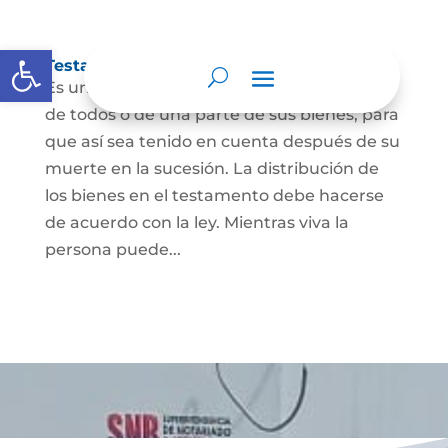
Abrir barra de herramientas
Testamento
Es un acto por el cual una persona dispone
de todos o de una parte de sus bienes, para
que así sea tenido en cuenta después de su
muerte en la sucesión. La distribución de
los bienes en el testamento debe hacerse
de acuerdo con la ley. Mientras viva la
persona puede...