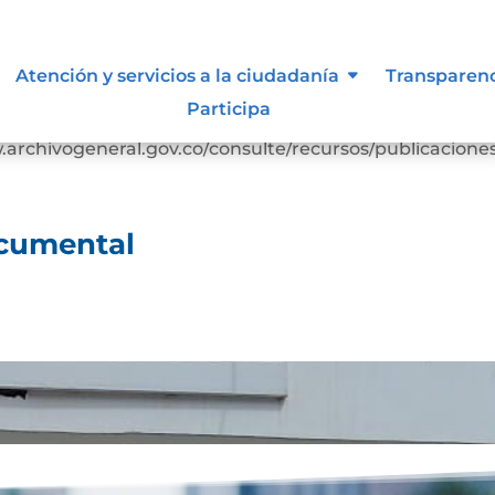
ocumental
Atención y servicios a la ciudadanía
Transparen
Participa
rga Cuadro-clasificacion-documentalDescarga
rchivogeneral.gov.co/consulte/recursos/publicacione
ocumental