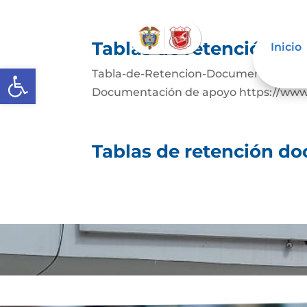
Tablas de retención d
Inicio
Abrir barra de herramientas
Tabla-de-Retencion-DocumentalDesca
Documentación de apoyo https://www.a
Tablas de retención d