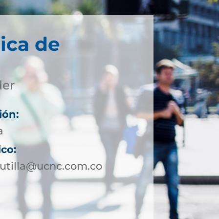
ica de
der
ión:
a
ico:
utilla@ucnc.com.co