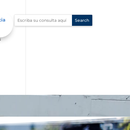
cia
s