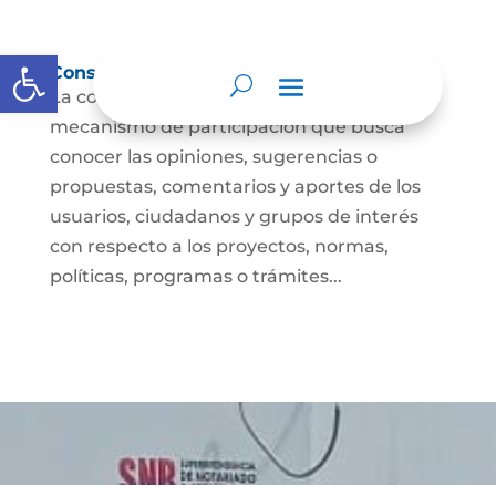
Abrir barra de herramientas
Consulta ciudadana
La consulta a la ciudadanía es un
mecanismo de participación que busca
conocer las opiniones, sugerencias o
propuestas, comentarios y aportes de los
usuarios, ciudadanos y grupos de interés
con respecto a los proyectos, normas,
políticas, programas o trámites...