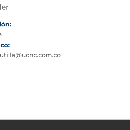
der
ión:
a
ico:
utilla@ucnc.com.co