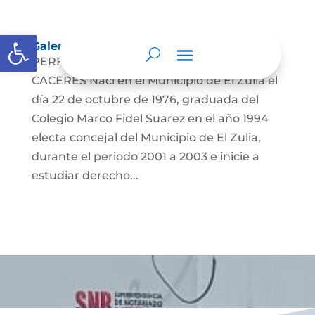
Abrir barra de herramientas
Galería
PERFIL DE LA NOTARIA VALENTINA ROA
CACERES Nací en el Municipio de El Zulia el
día 22 de octubre de 1976, graduada del
Colegio Marco Fidel Suarez en el año 1994
electa concejal del Municipio de El Zulia,
durante el periodo 2001 a 2003 e inicie a
estudiar derecho...