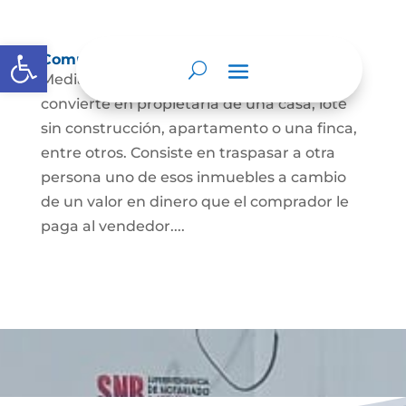
Abrir barra de herramientas
Compraventa de inmuebles
Mediante este contrato, una persona se
convierte en propietaria de una casa, lote
sin construcción, apartamento o una finca,
entre otros. Consiste en traspasar a otra
persona uno de esos inmuebles a cambio
de un valor en dinero que el comprador le
paga al vendedor....