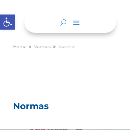
Abrir barra de herramientas
Home
Normas
Normas
9
9
Normas