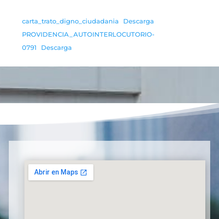
carta_trato_digno_ciudadania
Descarga
PROVIDENCIA_AUTOINTERLOCUTORIO-
0791
Descarga