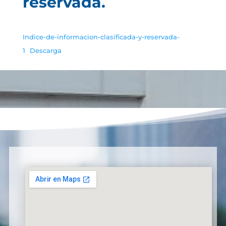
reservada.
Indice-de-informacion-clasificada-y-reservada-
1
Descarga