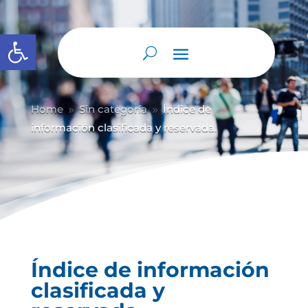
Abrir barra de herramientas
Home
Sin categoría
Índice de
9
9
información clasificada y reservada.
Índice de información
clasificada y