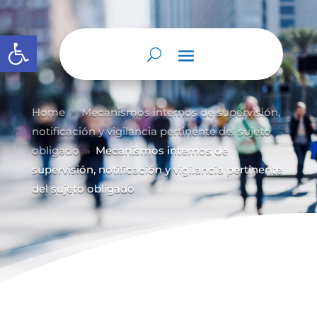
Abrir barra de herramientas
Home
Mecanismos internos de supervisión,
9
notificación y vigilancia pertinente del sujeto
obligado
Mecanismos internos de
9
supervisión, notificación y vigilancia pertinente
del sujeto obligado